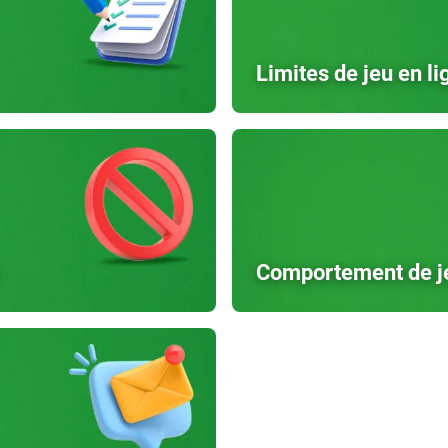
Limites de jeu en li
Comportement de je