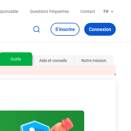
esponsable
Questions fréquentes
Contact
FR
S'inscrire
Connexion
Outils
Aide et conseils
Notre mission