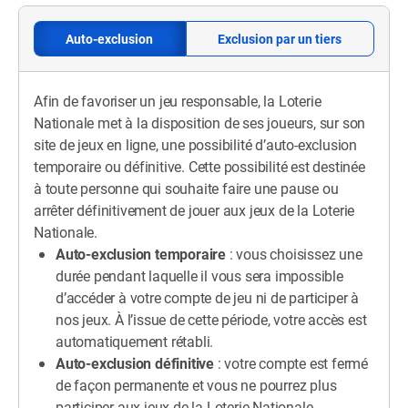
Auto-exclusion
Exclusion par un tiers
Afin de favoriser un jeu responsable, la Loterie
Nationale met à la disposition de ses joueurs, sur son
site de jeux en ligne, une possibilité d’auto-exclusion
temporaire ou définitive. Cette possibilité est destinée
à toute personne qui souhaite faire une pause ou
arrêter définitivement de jouer aux jeux de la Loterie
Nationale.
Auto-exclusion temporaire
: vous choisissez une
durée pendant laquelle il vous sera impossible
d’accéder à votre compte de jeu ni de participer à
nos jeux. À l’issue de cette période, votre accès est
automatiquement rétabli.
Auto-exclusion définitive
: votre compte est fermé
de façon permanente et vous ne pourrez plus
participer aux jeux de la Loterie Nationale.