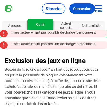
S'inscrire
Connexion
Aide et
Outils
A propos
Notre mission
conseils
Il n'est actuellement pas possible de charger ces données.
Il n'est actuellement pas possible de charger ces données.
Exclusion des jeux en ligne
Besoin de faire une pause ? En tant que joueur, vous avez
toujours la possibilité de bloquer volontairement votre
accès (ou l’accès d’un tiers) à l’offre de jeux sur le site de la
Loterie Nationale, de manière temporaire ou définitive. Et
vous pouvez choisir la catégorie de jeux à laquelle vous
souhaitez que s'applique l'auto-exclusion : jeux de tirage
et/ou jeux de loterie instantanés.