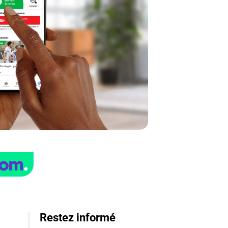
Restez informé