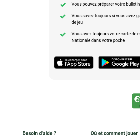
Vous pouvez préparer votre bulletin
Vous savez toujours si vous avez ga
de jeu
Vous avez toujours votre carte de 
Nationale dans votre poche
Besoin d'aide ?
Où et comment jouer