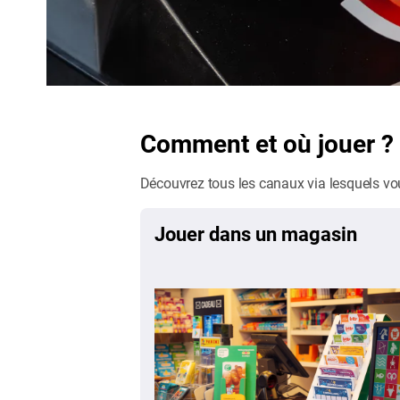
Comment et où jouer ?
Découvrez tous les canaux via lesquels vo
Jouer dans un magasin