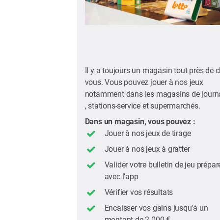
Il y a toujours un magasin tout près de 
vous. Vous pouvez jouer à nos jeux
notamment dans les magasins de journ
, stations-service et supermarchés.
Dans un magasin, vous pouvez :
Jouer à nos jeux de tirage
Jouer à nos jeux à gratter
Valider votre bulletin de jeu prépar
avec l’app
Vérifier vos résultats
Encaisser vos gains jusqu'à un
montant de 2.000 €