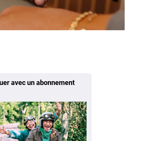
uer avec un abonnement