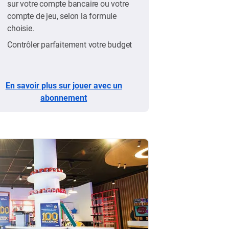
sur votre compte bancaire ou votre
compte de jeu, selon la formule
choisie.
Contrôler parfaitement votre budget
En savoir plus sur jouer avec un
abonnement