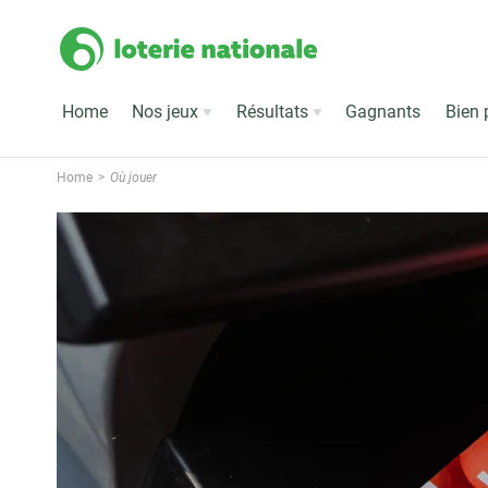
Home
Nos jeux
Résultats
Gagnants
Bien 
Home
Où jouer