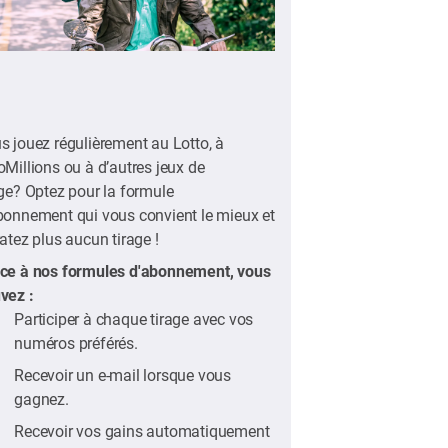
s jouez régulièrement au Lotto, à
oMillions ou à d’autres jeux de
age? Optez pour la formule
bonnement qui vous convient le mieux et
ratez plus aucun tirage !
ce à nos formules d'abonnement, vous
vez :
Participer à chaque tirage avec vos
numéros préférés.
Recevoir un e-mail lorsque vous
gagnez.
Recevoir vos gains automatiquement