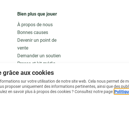
Bien plus que jouer
À propos de nous
Bonnes causes
Devenir un point de
vente
Demander un soutien
Presse et kit média
Notre modèle
e grâce aux cookies
Jobs
informations sur votre utilisation de notre site web. Cela nous permet de 
ous proposer uniquement des informations pertinentes, ainsi que des publ
ulez en savoir plus à propos des cookies ? Consultez notre page:
Politiqu
En savoir plus