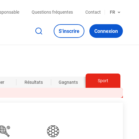
esponsable
Questions fréquentes
Contact
FR
S'inscrire
Connexion
Sport
uer
Résultats
Gagnants