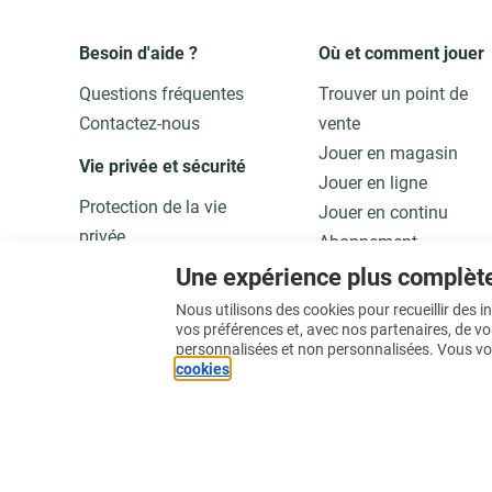
Besoin d'aide ?
Où et comment jouer
Questions fréquentes
Trouver un point de
Contactez-nous
vente
Jouer en magasin
Vie privée et sécurité 
Jouer en ligne
Protection de la vie
Jouer en continu
privée
Abonnement
Adaptez vos données
Application
Une expérience plus complèt
Qualité et sécurité
Jouer responsable
Nous utilisons des cookies pour recueillir des 
vos préférences et, avec nos partenaires, de v
personnalisées et non personnalisées. Vous vo
En savoir plus
cookies
.