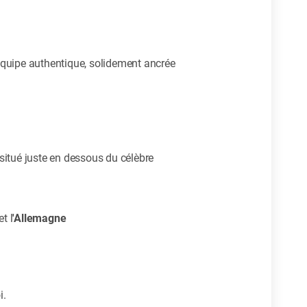
d’équipe authentique, solidement ancrée
 situé juste en dessous du célèbre
et l
'Allemagne
i.