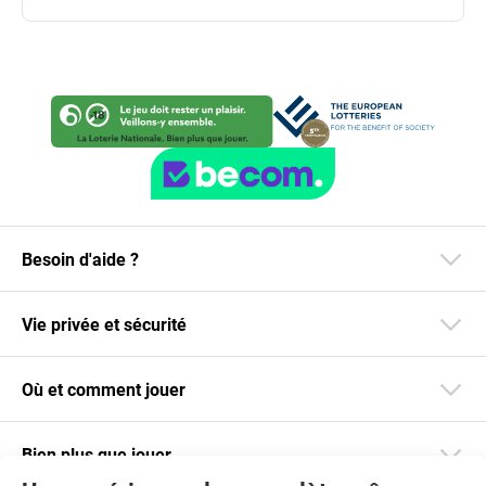
Besoin d'aide ?
Vie privée et sécurité
Où et comment jouer
Bien plus que jouer