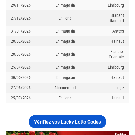
29/11/2025
En magasin
Limbourg
Brabant
27/12/2025
En ligne
flamand
31/01/2026
En magasin
Anvers
28/02/2026
En magasin
Hainaut
Flandre-
28/03/2026
En magasin
Orientale
25/04/2026
En magasin
Limbourg
30/05/2026
En magasin
Hainaut
27/06/2026
Abonnement
Liège
25/07/2026
En ligne
Hainaut
Vérifiez vos Lucky Lotto Codes