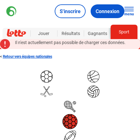
S'inscrire
Connexion
Sport
À propos
Jouer
Résultats
Gagnants
Il n'est actuellement pas possible de charger ces données.
<
Retour vers équipes nationales