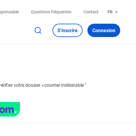
esponsable
Questions fréquentes
Contact
FR
S'inscrire
Connexion
fier votre dossier « courrier indésirable "