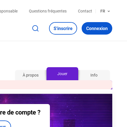
esponsable
Questions fréquentes
Contact
FR
S'inscrire
Connexion
Jouer
À propos
Info
re de compte ?
ous