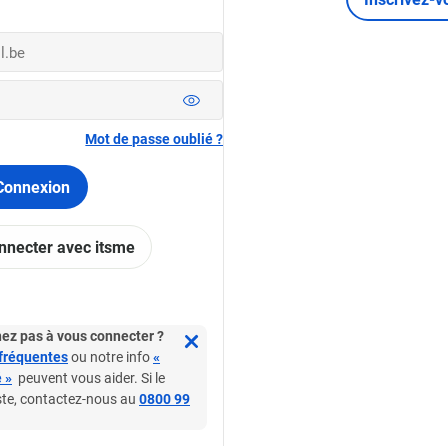
Mot de passe oublié ?
Connexion
nnecter avec itsme
ez pas à vous connecter ?
fréquentes
ou notre info
«
 »
peuvent vous aider. Si le
Bien plus que jouer
ste, contactez-nous au
0800 99
À propos de nous