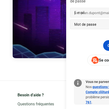
de passe
E-mail
Mot de passe
Se co
Vous ne parven
Nos
questions 
Compte clôturé
Besoin d'aide ?
Où et comment jouer
problème persi
761
.
Questions fréquentes
Trouver un point de