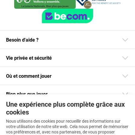
Besoin d'aide ?
Vie privée et sécurité
Où et comment jouer
Bien plus que jouer
Une expérience plus complète grâce aux
cookies
Restez informé
Nous utilisons des cookies pour recueillir des informations sur
Téléchargez notre app
votre utilisation de notre site web. Cela nous permet de mémoriser
vos préférences et, avec nos partenaires, de vous proposer