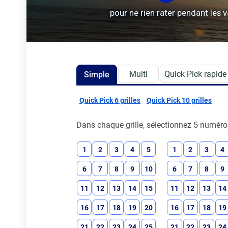
Multi
Quick Pick rapide
Simple
Quick Pick
6
grilles
Quick Pick
10
grilles
Dans chaque grille, sélectionnez 5 numéros
1
2
3
4
5
1
2
3
4
6
7
8
9
10
6
7
8
9
11
12
13
14
15
11
12
13
14
16
17
18
19
20
16
17
18
19
21
22
23
24
25
21
22
23
24