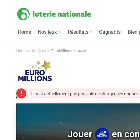
Home
Nos jeux
Résultats
Gagnants
Bien 
Home
Nos jeux
EuroMillions
Jouer
Il n'est actuellement pas possible de charger ces données