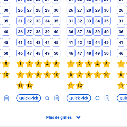
30
26
27
28
29
30
26
27
28
29
30
26
35
31
32
33
34
35
31
32
33
34
35
31
40
36
37
38
39
40
36
37
38
39
40
36
45
41
42
43
44
45
41
42
43
44
45
41
50
46
47
48
49
50
46
47
48
49
50
46
5
1
2
3
4
5
1
2
3
4
5
1
10
6
7
8
9
10
6
7
8
9
10
6
11
12
11
12
11
Quick Pick
Quick Pick
Qui
Plus de grilles