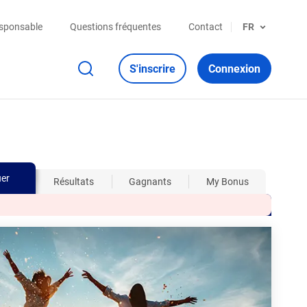
esponsable
Questions fréquentes
Contact
FR
S'inscrire
Connexion
er
Résultats
Gagnants
My Bonus