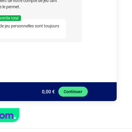
nt de votre compte de jeu tant
e le permet.
ntrôle total
 de jeu personnelles sont toujours
0,00 €
Continuer