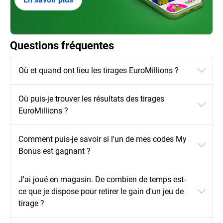
Questions fréquentes
Où et quand ont lieu les tirages EuroMillions ?
Où puis-je trouver les résultats des tirages
EuroMillions ?
Comment puis-je savoir si l'un de mes codes My
Bonus est gagnant ?
J'ai joué en magasin. De combien de temps est-
ce que je dispose pour retirer le gain d'un jeu de
tirage ?