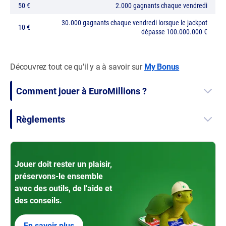
50 €
2.000 gagnants chaque vendredi
30.000 gagnants chaque vendredi lorsque le jackpot
10 €
dépasse 100.000.000 €
Découvrez tout ce qu'il y a à savoir sur
My Bonus
Comment jouer à EuroMillions ?
Règlements
Jouer doit rester un plaisir,
préservons-le ensemble
avec des outils, de l'aide et
des conseils.
En savoir plus