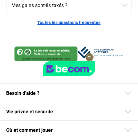
Mes gains sont-ils taxés ?
Toutes les questions fréquentes
Besoin d'aide ?
Vie privée et sécurité
Où et comment jouer