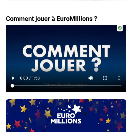
Comment jouer à EuroMillions ?