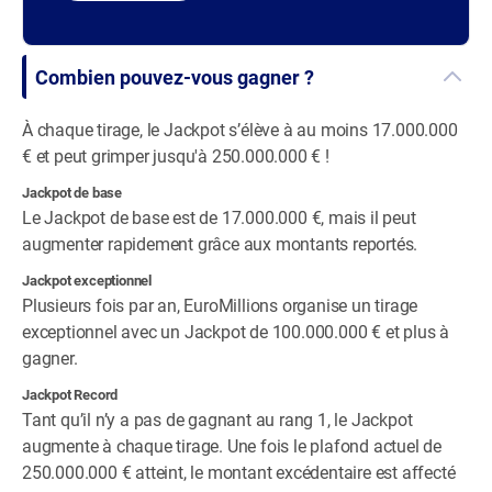
Combien pouvez-vous gagner ?
À chaque tirage, le Jackpot s’élève à au moins 17.000.000
€ et peut grimper jusqu'à 250.000.000 € !
Jackpot de base
Le Jackpot de base est de 17.000.000 €, mais il peut
augmenter rapidement grâce aux montants reportés.
Jackpot exceptionnel
Plusieurs fois par an, EuroMillions organise un tirage
exceptionnel avec un Jackpot de 100.000.000 € et plus à
gagner.
Jackpot Record
Tant qu’il n’y a pas de gagnant au rang 1, le Jackpot
augmente à chaque tirage. Une fois le plafond actuel de
250.000.000 € atteint, le montant excédentaire est affecté