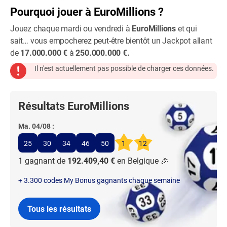
Pourquoi jouer à EuroMillions ?
Jouez chaque mardi ou vendredi à
EuroMillions
et qui
sait… vous empocherez peut-être bientôt un Jackpot allant
de
17.000.000 €
à
250.000.000 €.
Il n'est actuellement pas possible de charger ces données.
Résultats EuroMillions
Ma. 04/08 :
25
30
34
46
50
1
12
1 gagnant de
192.409,40 €
en Belgique 🎉
+ 3.300 codes My Bonus gagnants chaque semaine
Tous les résultats