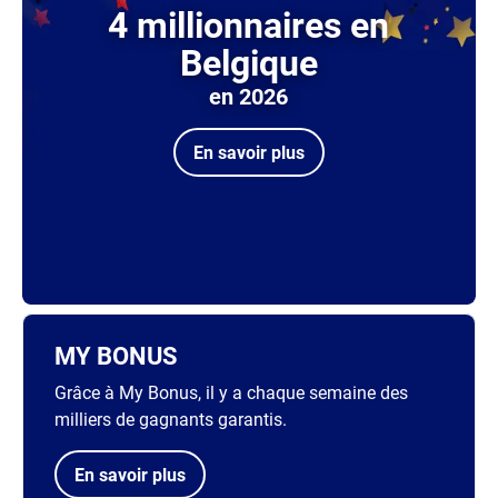
4 millionnaires en
Belgique
en 2026
En savoir plus
MY BONUS
Grâce à My Bonus, il y a chaque semaine des
milliers de gagnants garantis.
En savoir plus