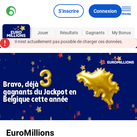
S'inscrire
Connexion
À propos
Jouer
Résultats
Gagnants
My Bonus
Il n'est actuellement pas possible de charger ces données.
EuroMillions