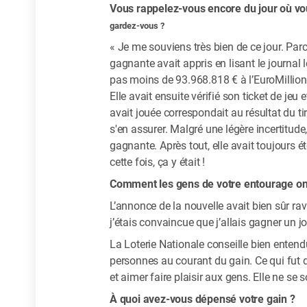
Vous rappelez-vous encore du jour où vo
gardez-vous ?
« Je me souviens très bien de ce jour. Parc
gagnante avait appris en lisant le journal
pas moins de 93.968.818 € à l’EuroMillions. 
Elle avait ensuite vérifié son ticket de jeu
avait jouée correspondait au résultat du tir
s'en assurer. Malgré une légère incertitude,
gagnante. Après tout, elle avait toujours é
cette fois, ça y était !
Comment les gens de votre entourage ont-
L’annonce de la nouvelle avait bien sûr r
j’étais convaincue que j’allais gagner un jour
La Loterie Nationale conseille bien entend
personnes au courant du gain. Ce qui fut d
et aimer faire plaisir aux gens. Elle ne se
À quoi avez-vous dépensé votre gain ?