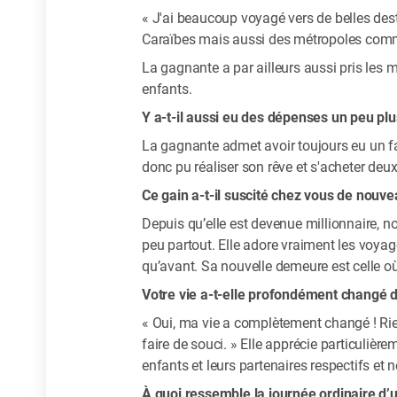
« J'ai beaucoup voyagé vers de belles desti
Caraïbes mais aussi des métropoles com
La gagnante a par ailleurs aussi pris les
enfants.
Y a-t-il aussi eu des dépenses un peu plus
La gagnante admet avoir toujours eu un fai
donc pu réaliser son rêve et s'acheter deu
Ce gain a-t-il suscité chez vous de nouv
Depuis qu’elle est devenue millionnaire, 
peu partout. Elle adore vraiment les voyag
qu’avant. Sa nouvelle demeure est celle où
Votre vie a-t-elle profondément changé 
« Oui, ma vie a complètement changé ! Rien
faire de souci. » Elle apprécie particulièr
enfants et leurs partenaires respectifs et n
À quoi ressemble la journée ordinaire d’u