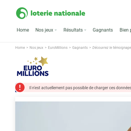
Home
Nos jeux
Résultats
Gagnants
Bien 
Home
Nos jeux
EuroMillions
Gagnants
Découvrez le témoignage 
Il n'est actuellement pas possible de charger ces données