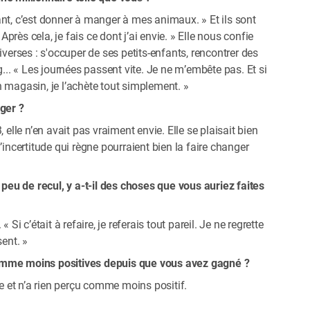
nt, c’est donner à manger à mes animaux. » Et ils sont
rès cela, je fais ce dont j’ai envie. » Elle nous confie
iverses : s'occuper de ses petits-enfants, rencontrer des
g... « Les journées passent vite. Je ne m’embête pas. Et si
n magasin, je l’achète tout simplement. »
nger ?
 elle n’en avait pas vraiment envie. Elle se plaisait bien
’incertitude qui règne pourraient bien la faire changer
eu de recul, y a-t-il des choses que vous auriez faites
Si c’était à refaire, je referais tout pareil. Je ne regrette
sent. »
omme moins positives depuis que vous avez gagné ?
re et n’a rien perçu comme moins positif.