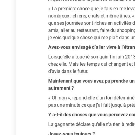
« La première chose que je fais en me leva
nombreux : chiens, chats et même ânes. « Ap
que ses journées sont riches en activités d
amis, aller au restaurant, faire du shoppin
je vois quelque chose qui me plaît dans u
Avez-vous envisagé d’aller vivre à l’étra
Lorsqu’elle a touché son gain fin juin 2013,
chez elle. Mais les temps qui changent et l
d’avis dans le futur.
Maintenant que vous avez pu prendre un p
autrement ?
« Oh non », répond-elle d'un ton déterminé. « 
pas une minute ce que j'ai fait jusqu'à pré
Y a-t-il des choses que vous percevez c
La gagnante déclare qu’elle n’a rien à redi
Jouez-vous toujours ?