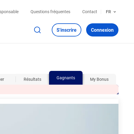
esponsable
Questions fréquentes
Contact
FR
S'inscrire
Connexion
Gagnants
uer
Résultats
My Bonus