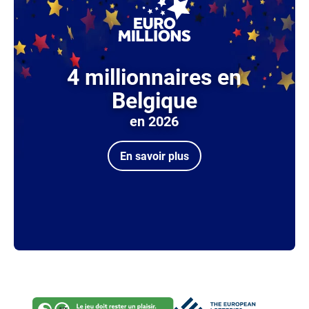
4 millionnaires en
Belgique
en 2026
En savoir plus