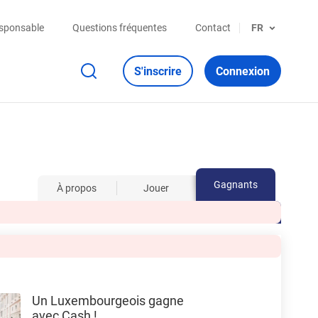
esponsable
Questions fréquentes
Contact
FR
S'inscrire
Connexion
Gagnants
À propos
Jouer
Un Luxembourgeois gagne
avec Cash !