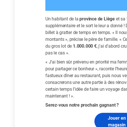
Un habitant de la
province de Liège
et sa 
supplémentaire et le sort le leur a donné ! 
billet à gratter de temps en temps. « Il nou
montants », précise le père de famille. « Cett
du gros lot de
1.000.000 €
, j'ai d'abord cr
pas le cas ».
« J'ai bien sûr prévenu en priorité ma fem
pour partager ce bonheur », raconte l'heur
fastueux dîner au restaurant, puis nous ve
consacrerons une autre partie à des réno
certain temps l’idée de faire un voyage da
maintenant ! ».
Serez-vous notre prochain gagnant ?
Jouer en
magasin