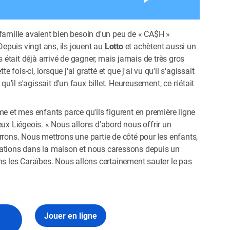
famille avaient bien besoin d'un peu de « CA$H »
Depuis vingt ans, ils jouent au
Lotto
et achètent aussi un
s était déjà arrivé de gagner, mais jamais de très gros
e fois-ci, lorsque j'ai gratté et que j'ai vu qu'il s'agissait
u qu'il s'agissait d'un faux billet. Heureusement, ce n'était
me et mes enfants parce qu'ils figurent en première ligne
eux Liégeois. « Nous allons d'abord nous offrir un
rrons. Nous mettrons une partie de côté pour les enfants,
vations dans la maison et nous caressons depuis un
ns les Caraïbes. Nous allons certainement sauter le pas
Jouer en ligne