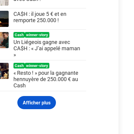
CA$H : il joue 5 € et en
remporte 250.000 !
Cash
winner-story
Un Liégeois gagne avec
CA$H : « J’ai appelé maman
»
Cash
winner-story
« Resto ! » pour la gagnante
hennuyère de 250.000 € au
Cash
Afficher plus