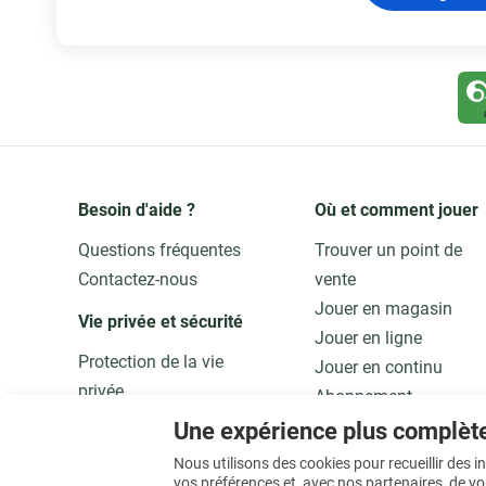
Besoin d'aide ?
Où et comment jouer
Questions fréquentes
Trouver un point de
Contactez-nous
vente
Jouer en magasin
Vie privée et sécurité 
Jouer en ligne
Protection de la vie
Jouer en continu
privée
Abonnement
Adaptez vos données
Application
Une expérience plus complèt
Qualité et sécurité
Jouer responsable
Nous utilisons des cookies pour recueillir des 
vos préférences et, avec nos partenaires, de v