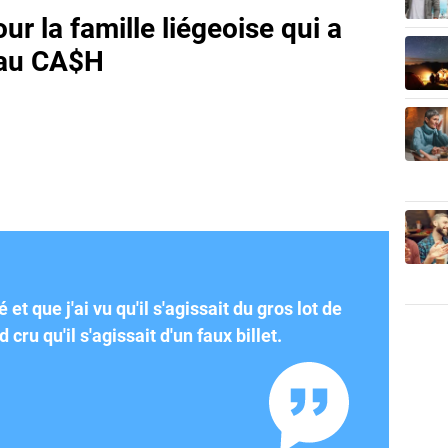
ur la famille liégeoise qui a
 au CA$H
é et que j'ai vu qu'il s'agissait du gros lot de
d cru qu'il s'agissait d'un faux billet.