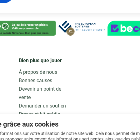
Bien plus que jouer
À propos de nous
Bonnes causes
Devenir un point de
vente
Demander un soutien
Presse et kit média
Notre modèle
e grâce aux cookies
Jobs
informations sur votre utilisation de notre site web. Cela nous permet de 
ous proposer uniquement des informations pertinentes, ainsi que des publ