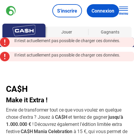
S'inscrire
Connexion
À propos
Jouer
Gagnants
Il n'est actuellement pas possible de charger ces données.
Il n'est actuellement pas possible de charger ces données.
CA$H
Make it Extra !
Envie de transformer tout ce que vous voulez en quelque
chose d'extra ? Jouez à
CA$H
et tentez de gagner
jusqu'à
1.000.000 €
! Découvrez également l'édition limitée extra
festive
CA$H Mania Celebration
à 15 €, qui vous permet de