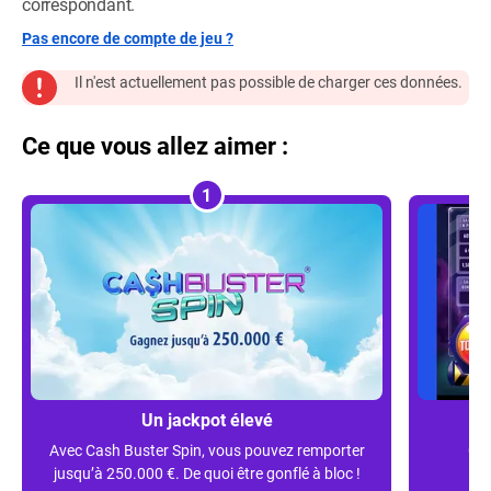
correspondant.
Pas encore de compte de jeu ?
Il n'est actuellement pas possible de charger ces données.
Ce que vous allez aimer :
1
Un jackpot élevé
Avec Cash Buster Spin, vous pouvez remporter
Cho
jusqu’à 250.000 €. De quoi être gonflé à bloc !