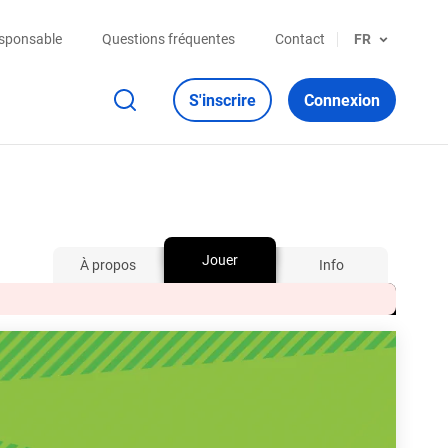
esponsable
Questions fréquentes
Contact
FR
S'inscrire
Connexion
Jouer
À propos
Info