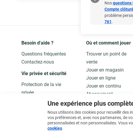
Nos
questions 
Compte clôturé
problème persi
761
.
Besoin d'aide ?
Où et comment jouer
Questions fréquentes
Trouver un point de
Contactez-nous
vente
Jouer en magasin
Vie privée et sécurité 
Jouer en ligne
Protection de la vie
Jouer en continu
privée
Abonnement
Adaptez vos données
Application
Une expérience plus complèt
Qualité et sécurité
Jouer responsable
Nous utilisons des cookies pour recueillir des 
vos préférences et, avec nos partenaires, de v
personnalisées et non personnalisées. Vous vo
En savoir plus
cookies
.