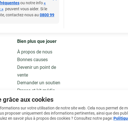
fréquentes
ou notre info
«
 »
peuvent vous aider. Si le
ste, contactez-nous au
0800 99
Bien plus que jouer
À propos de nous
Bonnes causes
Devenir un point de
vente
Demander un soutien
Presse et kit média
Notre modèle
e grâce aux cookies
Jobs
informations sur votre utilisation de notre site web. Cela nous permet de 
ous proposer uniquement des informations pertinentes, ainsi que des publ
ulez en savoir plus à propos des cookies ? Consultez notre page:
Politiqu
En savoir plus