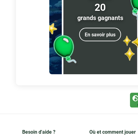
20
grands gagnants
En savoir plus
Besoin d'aide ?
Où et comment jouer