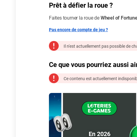
Prêt à défier la roue ?
Faites tourner la roue de
Wheel of Fortune
Pas encore de compte de jeu ?
Il n'est actuellement pas possible de c
Ce que vous pourriez aussi ai
Ce contenu est actuellement indisponib
En 2026