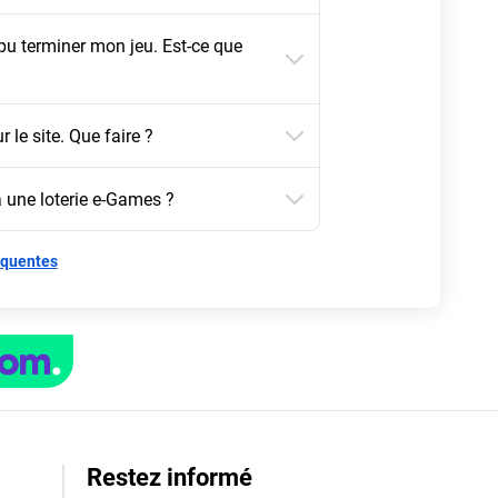
s pu terminer mon jeu. Est-ce que
 le site. Que faire ?
 une loterie e-Games ?
équentes
Restez informé