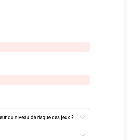
teur du niveau de risque des jeux ?