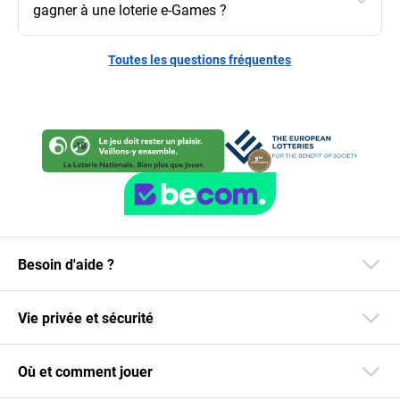
gagner à une loterie e-Games ?
Toutes les questions fréquentes
Besoin d'aide ?
Vie privée et sécurité
Où et comment jouer