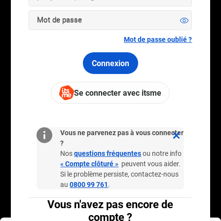
Mot de passe
Mot de passe oublié ?
Connexion
Se connecter avec itsme
Besoin d'aide ?
Vous ne parvenez pas à vous connecter
?
Nos
questions fréquentes
ou notre info
Vie privée et sécurité
« Compte clôturé »
peuvent vous aider.
Si le problème persiste, contactez-nous
au
0800 99 761
.
Où et comment jouer
Vous n'avez pas encore de
compte ?
Bien plus que jouer