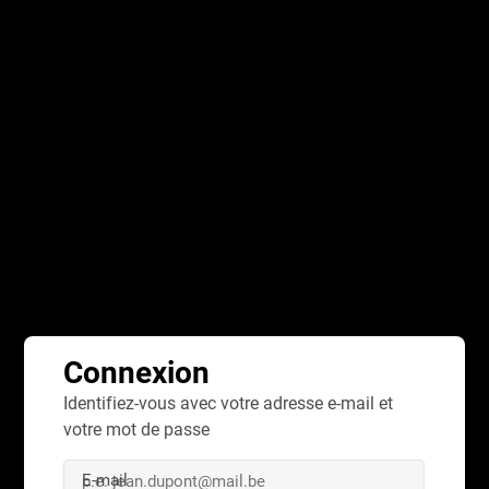
S'inscrire
Connexion
Jouer
À propos
Gagnants
Festivals
Il n'est actuellement pas possible de charger ces données.
Connexion
Identifiez-vous avec votre adresse e-mail et
votre mot de passe
E-mail