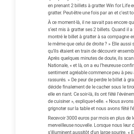
en prenant 2 billets à gratter Win for Life e
gratter. Peut-être une fois par an et c'est to
À ce moment-là, il ne savait pas encore qu’il
s’est mis à gratter ses 2 billets. Quand il a
montré le billet à gratter à sa compagne e
le même que celui de droite ? » Elle aussi s
qu’ils étaient en train de découvrir ensemb
Après quelques minutes de doute, ils scannen
Nationale, « et là, on a eu l’heureuse con
sentiment agréable commence peu à peu à s
rassurés. » De peur de perdre le billet à gr
décide finalement de le cacher sous le tiro
elle en riant. Ce soir-là, ils ont fêté l'évé
de cuisiner », explique-t-elle. « Nous av
grignoter sur la table et nous avons fêté
Recevoir 3000 euros par mois en plus de l
merveilleuse nouvelle. Lorsque nous leur 
s'illuminent aussitôt d'un large sourire. « 