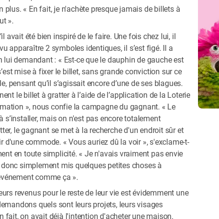
n plus. « En fait, je n'achète presque jamais de billets à
ut ».
 avait été bien inspiré de le faire. Une fois chez lui, il
 vu apparaître 2 symboles identiques, il s’est figé. Il a
n lui demandant : « Est-ce que le dauphin de gauche est
’est mise à fixer le billet, sans grande conviction sur ce
le, pensant qu’il s’agissait encore d’une de ses blagues.
t le billet à gratter à l’aide de l’application de la Loterie
firmation », nous confie la campagne du gagnant. « Le
’installer, mais on n'est pas encore totalement
atter, le gagnant se met à la recherche d'un endroit sûr et
ir d'une commode. « Vous auriez dû la voir », s'exclame-t-
nement en toute simplicité. « Je n'avais vraiment pas envie
ons donc simplement mis quelques petites choses à
 l'événement comme ça ».
eurs revenus pour le reste de leur vie est évidemment une
demandons quels sont leurs projets, leurs visages
En fait, on avait déjà l'intention d'acheter une maison.