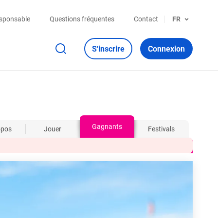
esponsable
Questions fréquentes
Contact
FR
S'inscrire
Connexion
Gagnants
opos
Jouer
Festivals