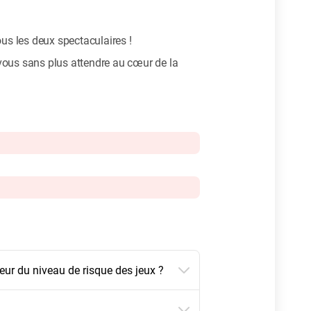
ous les deux spectaculaires !
z-vous sans plus attendre au cœur de la
teur du niveau de risque des jeux ?