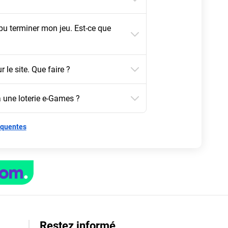
s pu terminer mon jeu. Est-ce que
 le site. Que faire ?
 une loterie e-Games ?
équentes
Restez informé