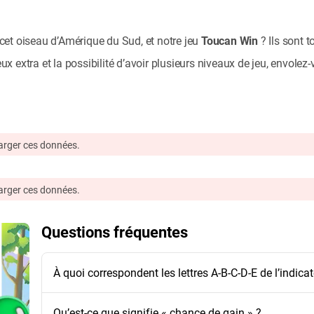
cet oiseau d’Amérique du Sud, et notre jeu
Toucan Win
? Ils sont t
ux extra et la possibilité d’avoir plusieurs niveaux de jeu, envole
harger ces données.
harger ces données.
Questions fréquentes
À quoi correspondent les lettres A-B-C-D-E de l’indica
Qu’est-ce que signifie « chance de gain » ?