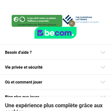
Besoin d'aide ?
Vie privée et sécurité
Où et comment jouer
Bien plus que jouer
Une expérience plus complète grâce aux