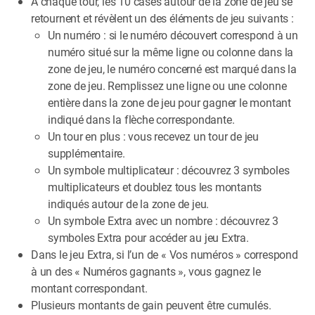
À chaque tour, les 10 cases autour de la zone de jeu se
retournent et révèlent un des éléments de jeu suivants :
Un numéro : si le numéro découvert correspond à un
numéro situé sur la même ligne ou colonne dans la
zone de jeu, le numéro concerné est marqué dans la
zone de jeu. Remplissez une ligne ou une colonne
entière dans la zone de jeu pour gagner le montant
indiqué dans la flèche correspondante.
Un tour en plus : vous recevez un tour de jeu
supplémentaire.
Un symbole multiplicateur : découvrez 3 symboles
multiplicateurs et doublez tous les montants
indiqués autour de la zone de jeu.
Un symbole Extra avec un nombre : découvrez 3
symboles Extra pour accéder au jeu Extra.
Dans le jeu Extra, si l’un de « Vos numéros » correspond
à un des « Numéros gagnants », vous gagnez le
montant correspondant.
Plusieurs montants de gain peuvent être cumulés.