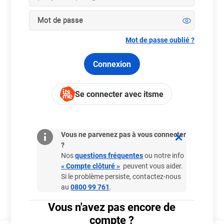
Mot de passe
Mot de passe oublié ?
Connexion
Se connecter avec itsme
Besoin d'aide ?
Vous ne parvenez pas à vous connecter
?
Nos
questions fréquentes
ou notre info
Vie privée et sécurité
« Compte clôturé »
peuvent vous aider.
Si le problème persiste, contactez-nous
au
0800 99 761
.
Où et comment jouer
Vous n'avez pas encore de
compte ?
Bien plus que jouer