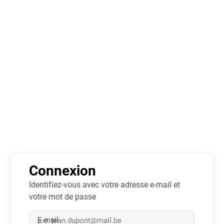
S'inscrire
Connexion
Jouer
À propos
Info
Il n'est actuellement pas possible de charger ces données.
Connexion
Identifiez-vous avec votre adresse e-mail et
votre mot de passe
E-mail