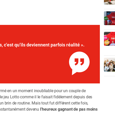
, c'est qu’ils deviennent parfois réalité ».
sformé en un moment inoubliable pour un couple de
 de jeu Lotto comme il le faisait fidèlement depuis des
n brin de routine. Mais tout fut différent cette fois,
t instantanément devenu
l’heureux gagnant de pas moins