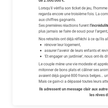
de 2.000.000 €.
Lorsqu'il vérifia son ticket de jeu, l’homme n
regarda encore une troisième fois. La comb
aux chiffres gagnants.
Ses premières réactions furent
l’incréduli
plus jamais se faire de souci pour l’argent, 
Nos retraités ont déjà réfléchi à ce qu’ils al
rénover leur logement,
assurer l’avenir de leurs enfants et rev
'Et engager un jardinier', nous ont-ils d
Le couple mène une vie modeste et appréci
mitonner de bons plats et câliner ses an
avaient déjà gagné 800 francs belges... un
Mais ce gain-ci a dépassé toutes leurs att
Ils adressent un message clair aux autres
les rêves d