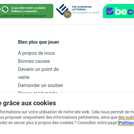
Bien plus que jouer
À propos de nous
Bonnes causes
Devenir un point de
vente
Demander un soutien
Presse et kit média
Notre modèle
e grâce aux cookies
Jobs
informations sur votre utilisation de notre site web. Cela nous permet de 
ous proposer uniquement des informations pertinentes, ainsi que des publ
ulez en savoir plus à propos des cookies ? Consultez notre page:
Politiqu
En savoir plus