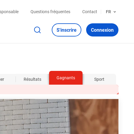
esponsable
Questions fréquentes
Contact
FR
S'inscrire
Connexion
Gagnants
uer
Résultats
Sport