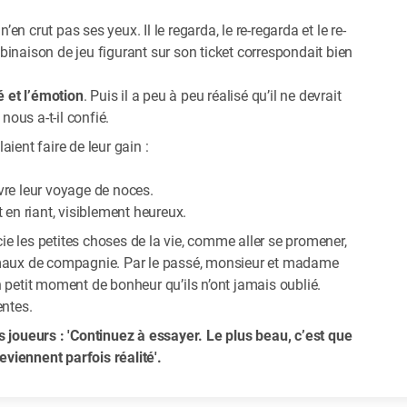
’en crut pas ses yeux. Il le regarda, le re-regarda et le re-
inaison de jeu figurant sur son ticket correspondait bien
té et l’émotion
. Puis il a peu à peu réalisé qu’il ne devrait
nous a-t-il confié.
laient faire de leur gain :
ivre leur voyage de noces.
it en riant, visiblement heureux.
e les petites choses de la vie, comme aller se promener,
imaux de compagnie. Par le passé, monsieur et madame
 petit moment de bonheur qu’ils n’ont jamais oublié.
entes.
 joueurs : 'Continuez à essayer. Le plus beau, c’est que
eviennent parfois réalité'.