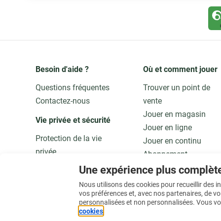
Besoin d'aide ?
Où et comment jouer
Questions fréquentes
Trouver un point de
Contactez-nous
vente
Jouer en magasin
Vie privée et sécurité 
Jouer en ligne
Protection de la vie
Jouer en continu
privée
Abonnement
Adaptez vos données
Application
Une expérience plus complèt
Qualité et sécurité
Jouer responsable
Nous utilisons des cookies pour recueillir des 
vos préférences et, avec nos partenaires, de v
personnalisées et non personnalisées. Vous vo
En savoir plus
cookies
.