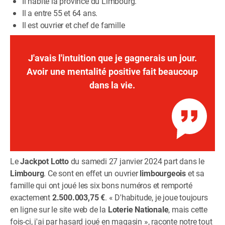
Il habite la province du Limbourg.
Il a entre 55 et 64 ans.
Il est ouvrier et chef de famille
J'avais l'intuition que je gagnerais un jour.
Avoir une mentalité positive fait beaucoup
dans la vie.
Le
Jackpot Lotto
du samedi 27 janvier 2024 part dans le
Limbourg
. Ce sont en effet un ouvrier
limbourgeois
et sa
famille qui ont joué les six bons numéros et remporté
exactement
2.500.003,75 €
. « D'habitude, je joue toujours
en ligne sur le site web de la
Loterie Nationale
, mais cette
fois-ci, j'ai par hasard joué en magasin », raconte notre tout