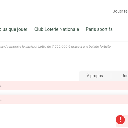
Jouer r
plus que jouer
Club Loterie Nationale
Paris sportifs
mand remporte le Jackpot Lotto de 7.500.000 € grâce à une balade fortuite
À propos
Jo
.
.