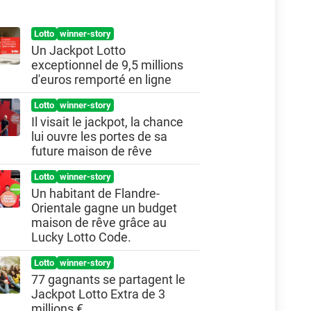
Lotto
winner-story
Un Jackpot Lotto
exceptionnel de 9,5 millions
d'euros remporté en ligne
Lotto
winner-story
Il visait le jackpot, la chance
lui ouvre les portes de sa
future maison de rêve
Lotto
winner-story
Un habitant de Flandre-
Orientale gagne un budget
maison de rêve grâce au
Lucky Lotto Code.
Lotto
winner-story
77 gagnants se partagent le
Jackpot Lotto Extra de 3
millions €