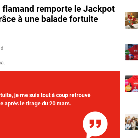
t flamand remporte le Jackpot
râce à une balade fortuite
nd.
eca.
tuite, je me suis tout à coup retrouvé
e après le tirage du 20 mars.