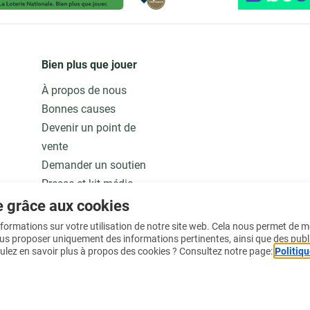
Bien plus que jouer
À propos de nous
Bonnes causes
Devenir un point de
vente
Demander un soutien
Presse et kit média
Notre modèle
e grâce aux cookies
Jobs
informations sur votre utilisation de notre site web. Cela nous permet de 
ous proposer uniquement des informations pertinentes, ainsi que des publ
ulez en savoir plus à propos des cookies ? Consultez notre page:
Politiqu
En savoir plus