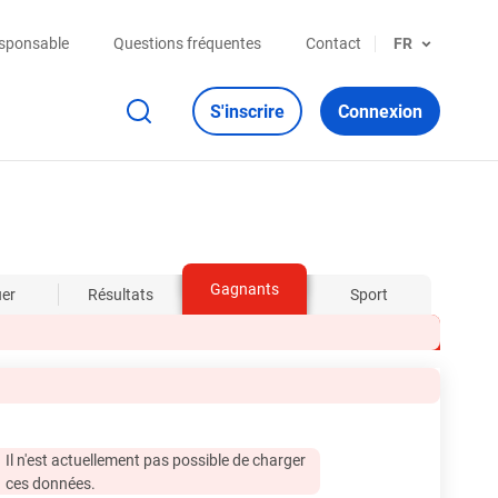
esponsable
Questions fréquentes
Contact
FR
S'inscrire
Connexion
Gagnants
uer
Résultats
Sport
Il n'est actuellement pas possible de charger
ces données.