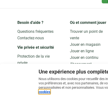
Besoin d'aide ?
Où et comment jouer
Questions fréquentes
Trouver un point de
Contactez-nous
vente
Jouer en magasin
Vie privée et sécurité 
Jouer en ligne
Protection de la vie
Jouer en continu
privée
Abonnement
Adaptez vos données
Application
Une expérience plus complèt
Qualité et sécurité
Jouer responsable
Nous utilisons des cookies pour recueillir des 
vos préférences et, avec nos partenaires, de v
personnalisées et non personnalisées. Vous vo
En savoir plus
cookies
.