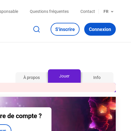
esponsable
Questions fréquentes
Contact
FR
S'inscrire
Connexion
Jouer
À propos
Info
re de compte ?
ous