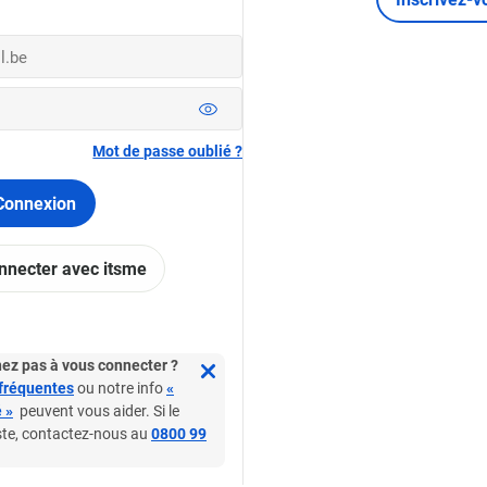
Mot de passe oublié ?
Connexion
nnecter avec itsme
ez pas à vous connecter ?
fréquentes
ou notre info
«
 »
peuvent vous aider. Si le
Bien plus que jouer
ste, contactez-nous au
0800 99
À propos de nous