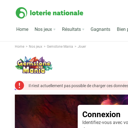
Home
Nos jeux
Résultats
Gagnants
Bien 
Home
Nos jeux
Gemstone Mania
Jouer
Il n'est actuellement pas possible de charger ces données
Connexion
Identifiez-vous avec vo