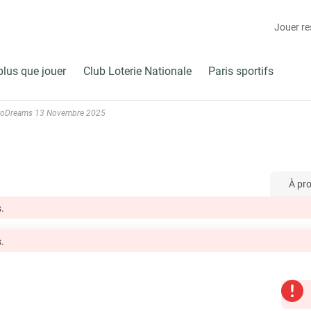
Jouer r
plus que jouer
Club Loterie Nationale
Paris sportifs
roDreams 13 Novembre 2025
À pr
.
.