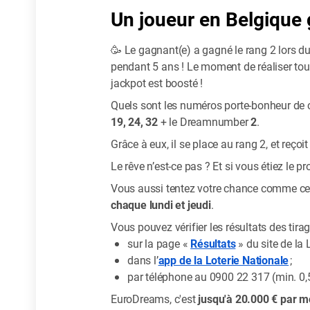
Un joueur en Belgique
🥳 Le gagnant(e) a gagné le rang 2 lors du
pendant 5 ans ! Le moment de réaliser tou
jackpot est boosté !
Quels sont les numéros porte-bonheur de c
19, 24, 32
+ le Dreamnumber
2
.
Grâce à eux, il se place au rang 2, et reçoi
Le rêve n’est-ce pas ? Et si vous étiez le 
Vous aussi tentez votre chance comme ce 
chaque lundi et jeudi
.
Vous pouvez vérifier les résultats des tir
sur la page «
Résultats
» du site de la 
dans l’
app de la Loterie Nationale
;
par téléphone au 0900 22 317 (min. 0,
EuroDreams, c'est
jusqu'à 20.000 € par m