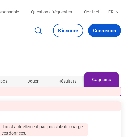
esponsable
Questions fréquentes
Contact
FR
S'inscrire
Connexion
Gagnants
opos
Jouer
Résultats
Il n'est actuellement pas possible de charger
ces données.