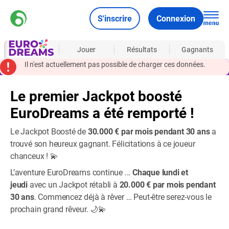
S'inscrire
Connexion
À propos
Jouer
Résultats
Gagnants
Il n'est actuellement pas possible de charger ces données.
Le premier Jackpot boosté
EuroDreams a été remporté !
Le Jackpot Boosté de
30.000 € par mois pendant 30 ans
a
trouvé son heureux gagnant. Félicitations à ce joueur
chanceux ! 💫
L’aventure EuroDreams continue ...
Chaque lundi et
jeudi
avec un Jackpot rétabli à
20.000 € par mois pendant
30 ans
. Commencez déjà à rêver … Peut-être serez-vous le
prochain grand rêveur. 🌙💫