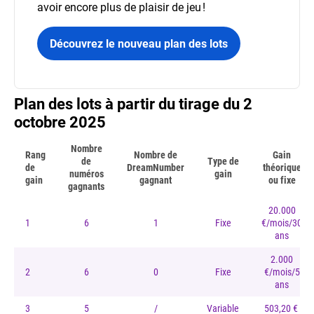
avoir encore plus de plaisir de jeu !
Découvrez le nouveau plan des lots
Plan des lots à partir du tirage du 2
octobre 2025
Nombre
Rang
Nombre de
Gain
de
Type de
de
DreamNumber
théorique
numéros
gain
gain
gagnant
ou fixe
gagnants
20.000
1
6
1
Fixe
€/mois/30
ans
2.000
2
6
0
Fixe
€/mois/5
ans
3
5
/
Variable
503,20 €