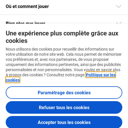
Où et comment jouer
Bien plus que jouer
Une expérience plus complète grâce aux
cookies
Restez informé
Nous utilisons des cookies pour recueillir des informations sur
Téléchargez notre app
votre utilisation de notre site web. Cela nous permet de mémoriser
vos préférences et, avec nos partenaires, de vous proposer
uniquement des informations pertinentes, ainsi que des publicités
personnalisées et non personnalisées. Vous voulez en savoir plus
à propos des cookies ? Consultez notre page:
Politique sur les
cookies
.
Retrouvez-nous aussi sur :
Paramétrage des cookies
Refuser tous les cookies
Conditions d'utilisation
Politique sur les cookies
Accepter tous les cookies
Certificats et Codes de Conduite
© 2026 Loterie Nationale