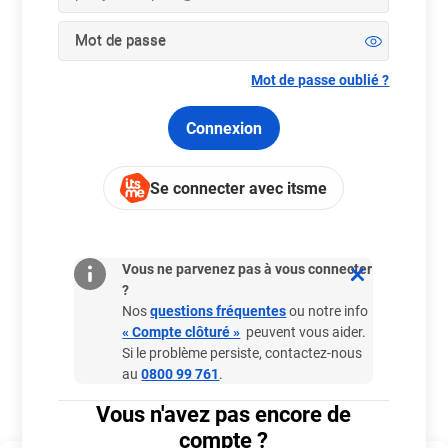
Mot de passe
Mot de passe oublié ?
Connexion
Se connecter avec itsme
Besoin d'aide ?
Vous ne parvenez pas à vous connecter
?
Nos
questions fréquentes
ou notre info
Vie privée et sécurité
« Compte clôturé »
peuvent vous aider.
Si le problème persiste, contactez-nous
au
0800 99 761
.
Où et comment jouer
Vous n'avez pas encore de
compte ?
Bien plus que jouer