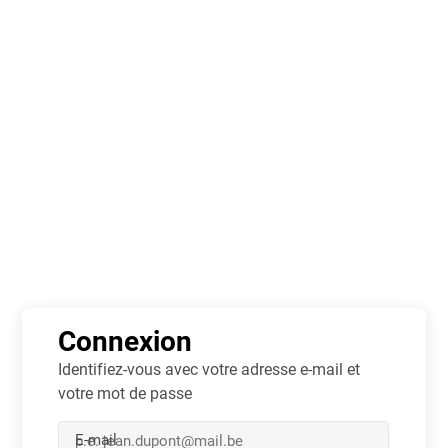
S'inscrire
Connexion
Jouer
À propos
Info
Il n'est actuellement pas possible de charger ces données.
Connexion
Identifiez-vous avec votre adresse e-mail et
votre mot de passe
E-mail