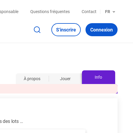
esponsable
Questions fréquentes
Contact
FR
S'inscrire
Connexion
Info
À propos
Jouer
s des lots …