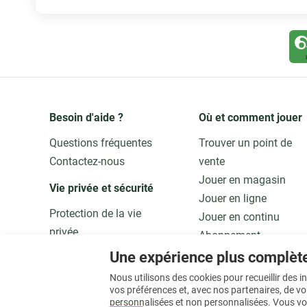
Besoin d'aide ?
Où et comment jouer
Questions fréquentes
Trouver un point de
Contactez-nous
vente
Jouer en magasin
Vie privée et sécurité 
Jouer en ligne
Protection de la vie
Jouer en continu
privée
Abonnement
Adaptez vos données
Application
Une expérience plus complèt
Qualité et sécurité
Jouer responsable
Nous utilisons des cookies pour recueillir des 
vos préférences et, avec nos partenaires, de v
personnalisées et non personnalisées. Vous vo