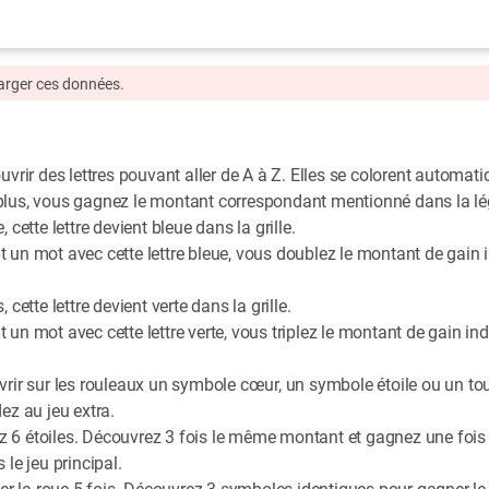
harger ces données.
uvrir des lettres pouvant aller de A à Z. Elles se colorent automat
plus, vous gagnez le montant correspondant mentionné dans la l
cette lettre devient bleue dans la grille.
 un mot avec cette lettre bleue, vous doublez le montant de gain
cette lettre devient verte dans la grille.
 un mot avec cette lettre verte, vous triplez le montant de gain i
vrir sur les rouleaux un symbole cœur, un symbole étoile ou un to
ez au jeu extra.
nnez 6 étoiles. Découvrez 3 fois le même montant et gagnez une foi
le jeu principal.
rner la roue 5 fois. Découvrez 3 symboles identiques pour gagner 