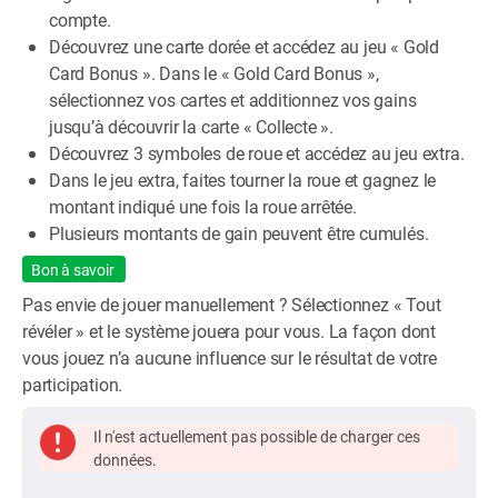
compte.
Découvrez une carte dorée et accédez au jeu « Gold
Card Bonus ». Dans le « Gold Card Bonus »,
sélectionnez vos cartes et additionnez vos gains
jusqu’à découvrir la carte « Collecte ».
Découvrez 3 symboles de roue et accédez au jeu extra.
Dans le jeu extra, faites tourner la roue et gagnez le
montant indiqué une fois la roue arrêtée.
Plusieurs montants de gain peuvent être cumulés.
Bon à savoir
Pas envie de jouer manuellement ? Sélectionnez « Tout
révéler » et le système jouera pour vous. La façon dont
vous jouez n’a aucune influence sur le résultat de votre
participation.
Il n'est actuellement pas possible de charger ces
données.