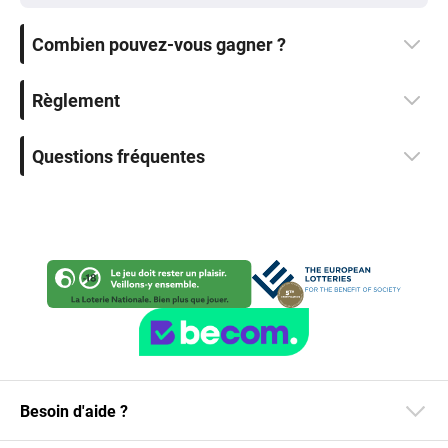
Combien pouvez-vous gagner ?
Règlement
Questions fréquentes
Besoin d'aide ?