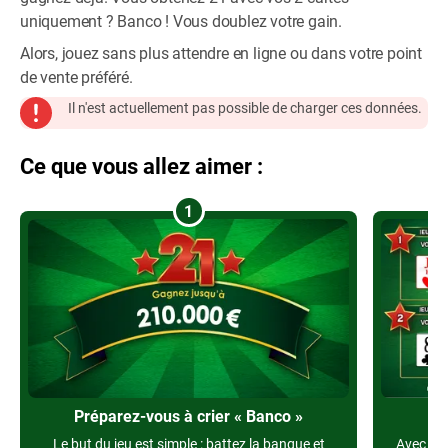
uniquement ? Banco ! Vous doublez votre gain.
Alors, jouez sans plus attendre en ligne ou dans votre point
de vente préféré.
Il n'est actuellement pas possible de charger ces données.
Ce que vous allez aimer :
1
Préparez-vous à crier « Banco »
D
Le but du jeu est simple : battez la banque et
Avec des