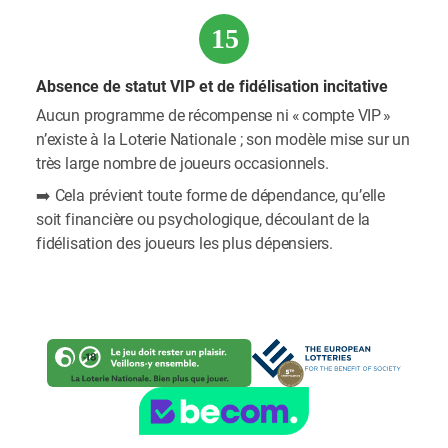
Absence de statut VIP et de fidélisation incitative
Aucun programme de récompense ni « compte VIP »
n’existe à la Loterie Nationale ; son modèle mise sur un
très large nombre de joueurs occasionnels.
➡️ Cela prévient toute forme de dépendance, qu’elle
soit financière ou psychologique, découlant de la
fidélisation des joueurs les plus dépensiers.