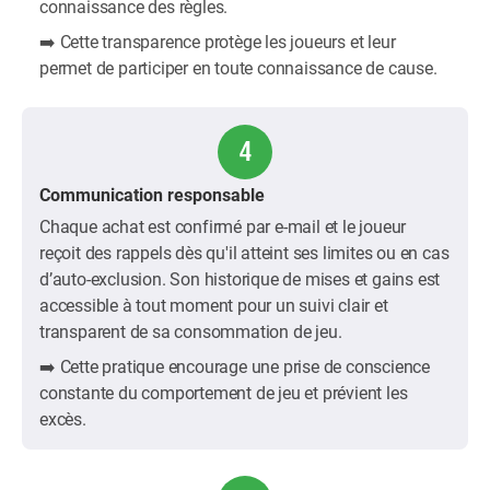
connaissance des règles.
➡️ Cette transparence protège les joueurs et leur
permet de participer en toute connaissance de cause.
Communication responsable
Chaque achat est confirmé par e-mail et le joueur
reçoit des rappels dès qu'il atteint ses limites ou en cas
d’auto-exclusion. Son historique de mises et gains est
accessible à tout moment pour un suivi clair et
transparent de sa consommation de jeu.
➡️ Cette pratique encourage une prise de conscience
constante du comportement de jeu et prévient les
excès.