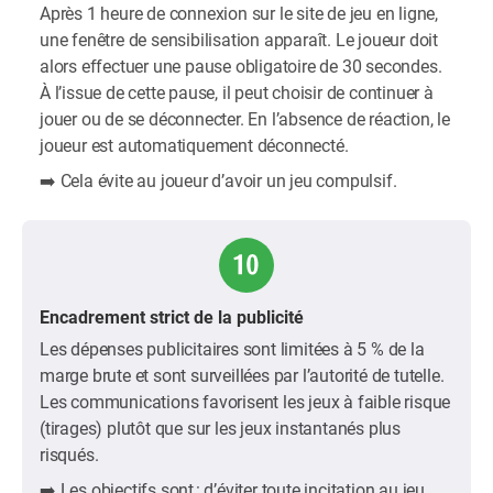
Après 1 heure de connexion sur le site de jeu en ligne,
une fenêtre de sensibilisation apparaît. Le joueur doit
alors effectuer une pause obligatoire de 30 secondes.
À l’issue de cette pause, il peut choisir de continuer à
jouer ou de se déconnecter. En l’absence de réaction, le
joueur est automatiquement déconnecté.
➡️ Cela évite au joueur d’avoir un jeu compulsif.
Encadrement strict de la publicité
Les dépenses publicitaires sont limitées à 5 % de la
marge brute et sont surveillées par l’autorité de tutelle.
Les communications favorisent les jeux à faible risque
(tirages) plutôt que sur les jeux instantanés plus
risqués.
➡️ Les objectifs sont : d’éviter toute incitation au jeu