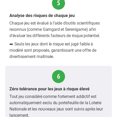
Analyse des risques de chaque jeu
Chaque jeu est évalué à l’aide d’outils scientifiques
reconnus (comme Gamgard et Serenigame) afin
d’évaluer les différents facteurs de risque potentiel.
➡️ Seuls les jeux dont le risque est jugé faible à
modéré sont proposés, garantissant une offre de
divertissement maîtrisée.
Zéro tolérance pour les jeux à risque élevé
Tout jeu considéré comme fortement addictif est
automatiquement exclu du portefeuille de la Loterie
Nationale et les nouveaux jeux sont suivis après leur
lancement.