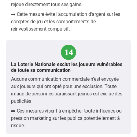
rejoue directement tous ses gains.
➡️ Cette mesure évite l’accumulation d’argent sur les
comptes de jeu et les comportements de
réinvestissement compulsif.
La Loterie Nationale exclut les joueurs vulnérables
de toute sa communication
Aucune communication commerciale n’est envoyée
aux joueurs qui ont opté pour une exclusion. Toute
image de personnes paraissant jeunes est exclue des
publicités
➡️ Ces mesures visent à empêcher toute influence ou
pression marketing sur les publics potentiellement à
risque.