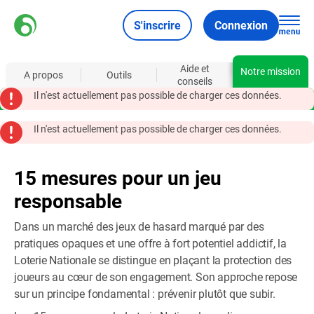
S'inscrire
Connexion
Aide et
Notre mission
A propos
Outils
conseils
Il n'est actuellement pas possible de charger ces données.
Il n'est actuellement pas possible de charger ces données.
15 mesures pour un jeu
responsable
Dans un marché des jeux de hasard marqué par des
pratiques opaques et une offre à fort potentiel addictif, la
Loterie Nationale se distingue en plaçant la protection des
joueurs au cœur de son engagement. Son approche repose
sur un principe fondamental : prévenir plutôt que subir.