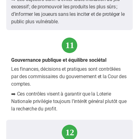
excessif ; de promouvoir les produits les plus sûrs ;
d’informer les joueurs sans les inciter et de protéger le
public plus vulnérable.
Gouvernance publique et équilibre sociétal
Les finances, décisions et pratiques sont contrôlées
par des commissaires du gouvernement et la Cour des
comptes.
➡️ Ces contrôles visent à garantir que la Loterie
Nationale privilégie toujours l’intérêt général plutôt que
la recherche du profit.