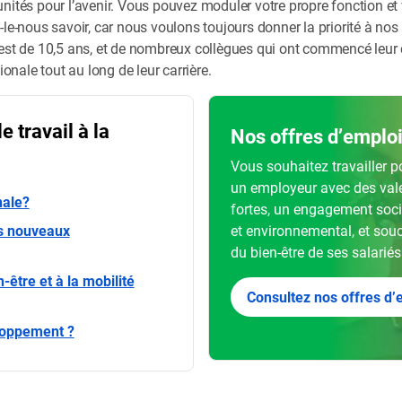
nités pour l’avenir. Vous pouvez moduler votre propre fonction et
le-nous savoir, car nous voulons toujours donner la priorité à nos
est de 10,5 ans, et de nombreux collègues qui ont commencé leur ca
ionale tout au long de leur carrière.
e travail à la
Nos offres d’emplo
Vous souhaitez travailler p
un employeur avec des val
nale?
fortes, un engagement soci
os nouveaux
et environnemental, et sou
du bien-être de ses salariés
-être et à la mobilité
Consultez nos offres d’
eloppement ?