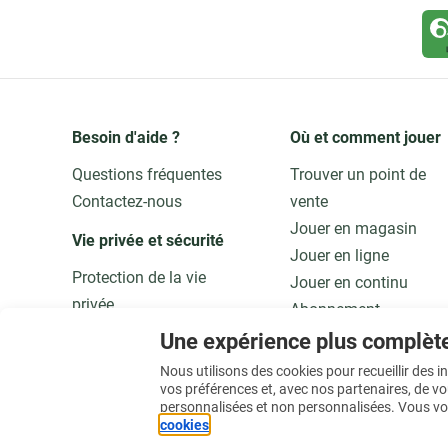
Besoin d'aide ?
Où et comment jouer
Questions fréquentes
Trouver un point de
Contactez-nous
vente
Jouer en magasin
Vie privée et sécurité 
Jouer en ligne
Protection de la vie
Jouer en continu
privée
Abonnement
Adaptez vos données
Application
Une expérience plus complèt
Qualité et sécurité
Jouer responsable
Nous utilisons des cookies pour recueillir des 
vos préférences et, avec nos partenaires, de v
personnalisées et non personnalisées. Vous vo
En savoir plus
cookies
.