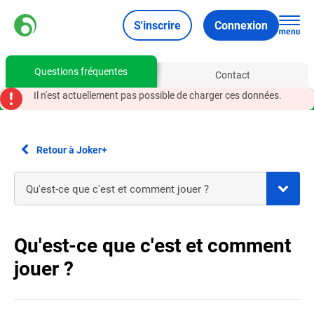
S'inscrire
Connexion
Questions fréquentes
Contact
Il n'est actuellement pas possible de charger ces données.
Retour à Joker+
Qu'est-ce que c'est et comment
jouer ?