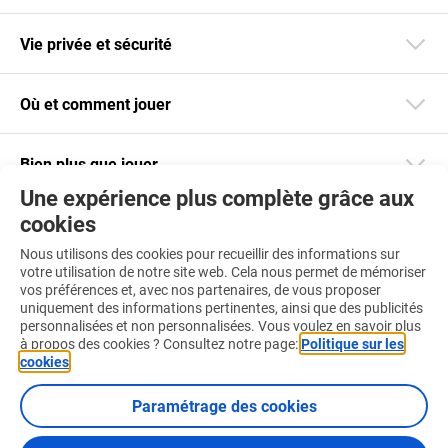
Vie privée et sécurité
Où et comment jouer
Bien plus que jouer
Une expérience plus complète grâce aux
cookies
Restez informé
Nous utilisons des cookies pour recueillir des informations sur
Téléchargez notre app
votre utilisation de notre site web. Cela nous permet de mémoriser
vos préférences et, avec nos partenaires, de vous proposer
uniquement des informations pertinentes, ainsi que des publicités
personnalisées et non personnalisées. Vous voulez en savoir plus
à propos des cookies ? Consultez notre page:
Politique sur les
cookies
.
Retrouvez-nous aussi sur :
Paramétrage des cookies