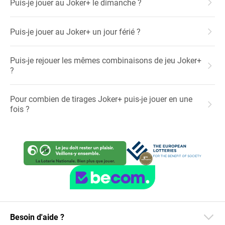
Puis-je jouer au Joker+ le dimanche ?
Puis-je jouer au Joker+ un jour férié ?
Puis-je rejouer les mêmes combinaisons de jeu Joker+
?
Pour combien de tirages Joker+ puis-je jouer en une
fois ?
Besoin d'aide ?