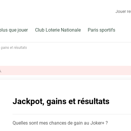
Jouer r
plus que jouer
Club Loterie Nationale
Paris sportifs
 gains et résultats
.
Jackpot, gains et résultats
Quelles sont mes chances de gain au Joker+ ?