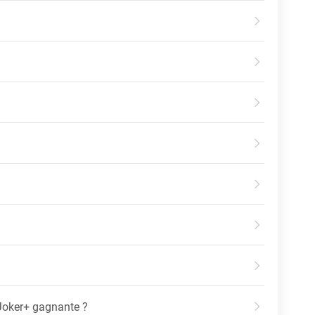
 Joker+ gagnante ?