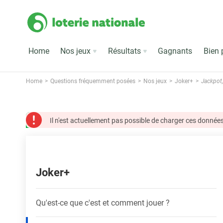
Home
Nos jeux
Résultats
Gagnants
Bien 
Home
Questions fréquemment posées
Nos jeux
Joker+
Jackpot,
Il n'est actuellement pas possible de charger ces données
Joker+
Qu'est-ce que c'est et comment jouer ?