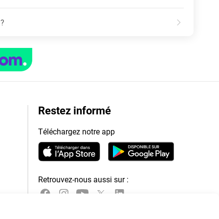
 ?
Restez informé
Téléchargez notre app
Retrouvez-nous aussi sur :