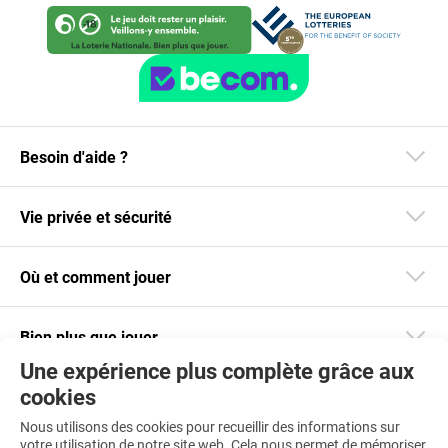
Besoin d'aide ?
Vie privée et sécurité
Où et comment jouer
Bien plus que jouer
Une expérience plus complète grâce aux
cookies
Restez informé
Nous utilisons des cookies pour recueillir des informations sur
Téléchargez notre app
votre utilisation de notre site web. Cela nous permet de mémoriser