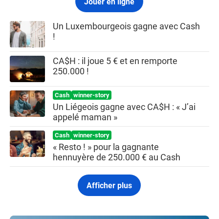
Jouer en ligne
Un Luxembourgeois gagne avec Cash
!
CA$H : il joue 5 € et en remporte
250.000 !
Cash
winner-story
Un Liégeois gagne avec CA$H : « J’ai
appelé maman »
Cash
winner-story
« Resto ! » pour la gagnante
hennuyère de 250.000 € au Cash
Afficher plus