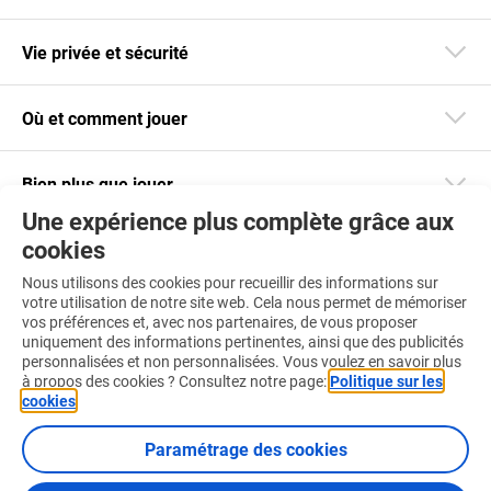
Vie privée et sécurité
Où et comment jouer
Bien plus que jouer
Une expérience plus complète grâce aux
cookies
Restez informé
Nous utilisons des cookies pour recueillir des informations sur
Téléchargez notre app
votre utilisation de notre site web. Cela nous permet de mémoriser
vos préférences et, avec nos partenaires, de vous proposer
uniquement des informations pertinentes, ainsi que des publicités
personnalisées et non personnalisées. Vous voulez en savoir plus
à propos des cookies ? Consultez notre page:
Politique sur les
cookies
.
Retrouvez-nous aussi sur :
Paramétrage des cookies