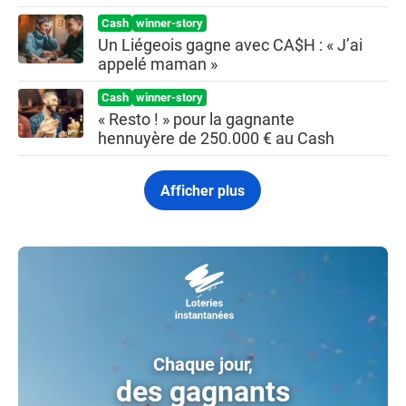
Cash
winner-story
Un Liégeois gagne avec CA$H : « J’ai
appelé maman »
Cash
winner-story
« Resto ! » pour la gagnante
hennuyère de 250.000 € au Cash
Afficher plus
Chaque jour,
des gagnants