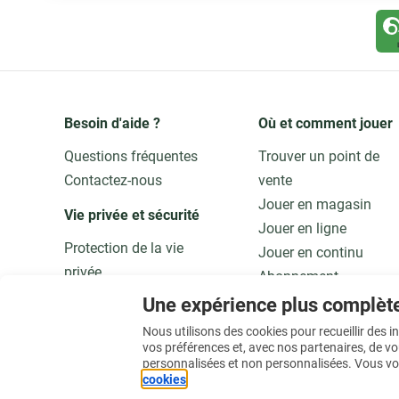
Besoin d'aide ?
Où et comment jouer
Questions fréquentes
Trouver un point de
Contactez-nous
vente
Jouer en magasin
Vie privée et sécurité 
Jouer en ligne
Protection de la vie
Jouer en continu
privée
Abonnement
Adaptez vos données
Application
Une expérience plus complèt
Qualité et sécurité
Jouer responsable
Nous utilisons des cookies pour recueillir des 
vos préférences et, avec nos partenaires, de v
personnalisées et non personnalisées. Vous vo
En savoir plus
cookies
.