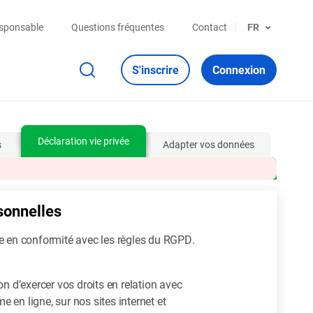
esponsable
Questions fréquentes
Contact
FR
S'inscrire
Connexion
Déclaration vie privée
s
Adapter vos données
sonnelles
rée en conformité avec les règles du RGPD.
n d’exercer vos droits en relation avec
en ligne, sur nos sites internet et