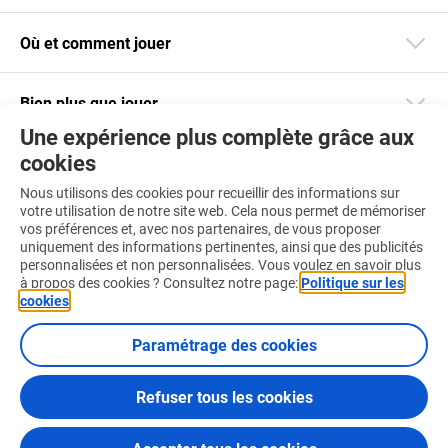
Où et comment jouer
Bien plus que jouer
Une expérience plus complète grâce aux
cookies
Restez informé
Nous utilisons des cookies pour recueillir des informations sur
Téléchargez notre app
votre utilisation de notre site web. Cela nous permet de mémoriser
vos préférences et, avec nos partenaires, de vous proposer
uniquement des informations pertinentes, ainsi que des publicités
personnalisées et non personnalisées. Vous voulez en savoir plus
à propos des cookies ? Consultez notre page:
Politique sur les
cookies
.
Retrouvez-nous aussi sur :
Paramétrage des cookies
Refuser tous les cookies
Conditions d'utilisation
Politique sur les cookies