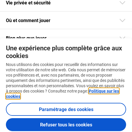
Vie privée et sécurité
Où et comment jouer
Bien plus que jouer
Une expérience plus complète grâce aux
cookies
Restez informé
Nous utilisons des cookies pour recueillir des informations sur
Téléchargez notre app
votre utilisation de notre site web. Cela nous permet de mémoriser
vos préférences et, avec nos partenaires, de vous proposer
uniquement des informations pertinentes, ainsi que des publicités
personnalisées et non personnalisées. Vous voulez en savoir plus
à propos des cookies ? Consultez notre page:
Politique sur les
cookies
.
Retrouvez-nous aussi sur :
Paramétrage des cookies
Refuser tous les cookies