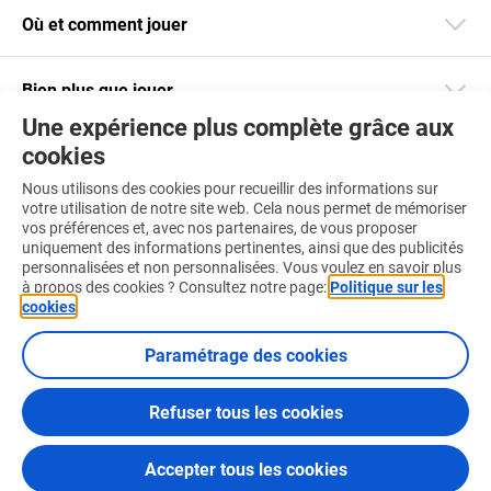
Où et comment jouer
Bien plus que jouer
Une expérience plus complète grâce aux
cookies
Restez informé
Nous utilisons des cookies pour recueillir des informations sur
Téléchargez notre app
votre utilisation de notre site web. Cela nous permet de mémoriser
vos préférences et, avec nos partenaires, de vous proposer
uniquement des informations pertinentes, ainsi que des publicités
personnalisées et non personnalisées. Vous voulez en savoir plus
à propos des cookies ? Consultez notre page:
Politique sur les
cookies
.
Retrouvez-nous aussi sur :
Paramétrage des cookies
Refuser tous les cookies
Conditions d'utilisation
Politique sur les cookies
Accepter tous les cookies
Certificats et Codes de Conduite
© 2026 Loterie Nationale