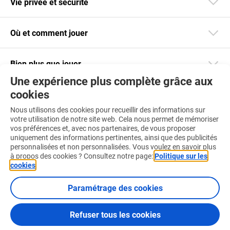
Vie privée et sécurité
Où et comment jouer
Bien plus que jouer
Une expérience plus complète grâce aux
cookies
Restez informé
Nous utilisons des cookies pour recueillir des informations sur
Téléchargez notre app
votre utilisation de notre site web. Cela nous permet de mémoriser
vos préférences et, avec nos partenaires, de vous proposer
uniquement des informations pertinentes, ainsi que des publicités
personnalisées et non personnalisées. Vous voulez en savoir plus
à propos des cookies ? Consultez notre page:
Politique sur les
cookies
.
Retrouvez-nous aussi sur :
Paramétrage des cookies
Refuser tous les cookies
Conditions d'utilisation
Politique sur les cookies