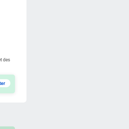
t des
ter