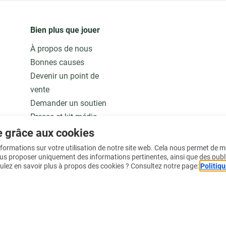
Bien plus que jouer
À propos de nous
Bonnes causes
Devenir un point de
vente
Demander un soutien
Presse et kit média
Notre modèle
e grâce aux cookies
Jobs
informations sur votre utilisation de notre site web. Cela nous permet de 
ous proposer uniquement des informations pertinentes, ainsi que des publ
ulez en savoir plus à propos des cookies ? Consultez notre page:
Politiqu
En savoir plus