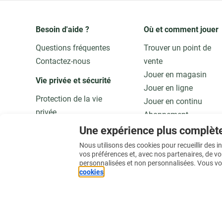
Besoin d'aide ?
Où et comment jouer
Questions fréquentes
Trouver un point de
Contactez-nous
vente
Jouer en magasin
Vie privée et sécurité 
Jouer en ligne
Protection de la vie
Jouer en continu
privée
Abonnement
Adaptez vos données
Application
Une expérience plus complèt
Qualité et sécurité
Jouer responsable
Nous utilisons des cookies pour recueillir des 
vos préférences et, avec nos partenaires, de v
personnalisées et non personnalisées. Vous vo
En savoir plus
cookies
.