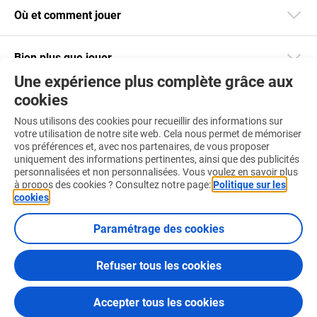
Où et comment jouer
Bien plus que jouer
Une expérience plus complète grâce aux
cookies
Restez informé
Nous utilisons des cookies pour recueillir des informations sur
Téléchargez notre app
votre utilisation de notre site web. Cela nous permet de mémoriser
vos préférences et, avec nos partenaires, de vous proposer
uniquement des informations pertinentes, ainsi que des publicités
personnalisées et non personnalisées. Vous voulez en savoir plus
à propos des cookies ? Consultez notre page:
Politique sur les
cookies
.
Retrouvez-nous aussi sur :
Paramétrage des cookies
Refuser tous les cookies
Conditions d'utilisation
Politique sur les cookies
Accepter tous les cookies
Certificats et Codes de Conduite
© 2026 Loterie Nationale