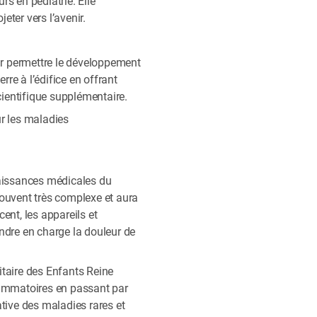
rs en pédiatrie. Elle
eter vers l’avenir.
ur permettre le développement
rre à l’édifice en offrant
cientifique supplémentaire.
ur les maladies
nnaissances médicales du
souvent très complexe et aura
ent, les appareils et
endre en charge la douleur de
itaire des Enfants Reine
lammatoires en passant par
ative des maladies rares et