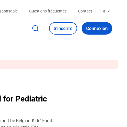
esponsable
Questions fréquentes
Contact
FR
S'inscrire
Connexion
 for Pediatric
tion The Belgian Kids’ Fund