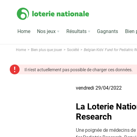
Home
Nos jeux
Résultats
Gagnants
Bien 
Home
Bien plus que jouer
Société
Belgian Kids' Fund for Pediatric 
Il n'est actuellement pas possible de charger ces données.
vendredi 29/04/2022
La Loterie Natio
Research
Une poignée de médecins de l’