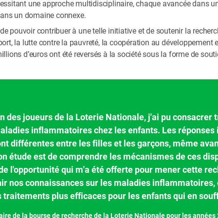
ssitant une approche multidisciplinaire, chaque avancée dans un
s dans un domaine connexe.
 de pouvoir contribuer à une telle initiative et de soutenir la recher
 sport, la lutte contre la pauvreté, la coopération au développement e
lions d’euros ont été reversés à la société sous la forme de soutie
n des joueurs de la Loterie Nationale, j'ai pu consacrer t
aladies inflammatoires chez les enfants. Les réponses
ont différentes entre les filles et les garçons, même avan
mon étude est de comprendre les mécanismes de ces disp
e l'opportunité qui m'a été offerte pour mener cette rec
hir nos connaissances sur les maladies inflammatoires, o
 traitements plus efficaces pour les enfants qui en souf
iaire de la bourse de recherche de la Loterie Nationale pour les année