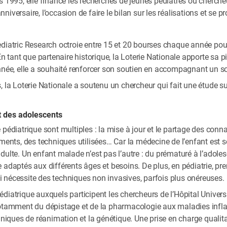
s 1995, elle finance les recherches de jeunes pédiatres ou chercheu
versaire, l’occasion de faire le bilan sur les réalisations et se proj
ediatric Research octroie entre 15 et 20 bourses chaque année po
En tant que partenaire historique, la Loterie Nationale apporte sa pie
année, elle a souhaité renforcer son soutien en accompagnant un s
, la Loterie Nationale a soutenu un chercheur qui fait une étude s
.
t des adolescents
 pédiatrique sont multiples : la mise à jour et le partage des co
ements, des techniques utilisées… Car la médecine de l’enfant est 
ulte. Un enfant malade n’est pas l’autre : du prématuré à l’adolesc
 adaptés aux différents âges et besoins. De plus, en pédiatrie, pr
qui nécessite des techniques non invasives, parfois plus onéreuses.
diatrique auxquels participent les chercheurs de l’Hôpital Univers
 notamment du dépistage et de la pharmacologie aux maladies inf
chniques de réanimation et la génétique. Une prise en charge qualit